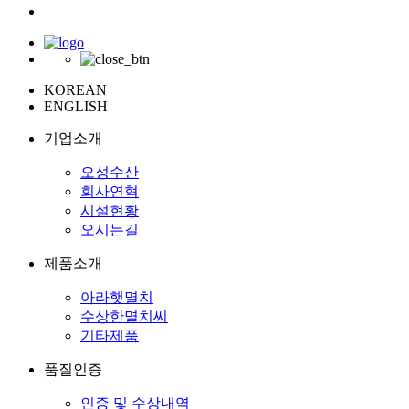
KOREAN
ENGLISH
기업소개
오성수산
회사연혁
시설현황
오시는길
제품소개
아라햇멸치
수상한멸치씨
기타제품
품질인증
인증 및 수상내역